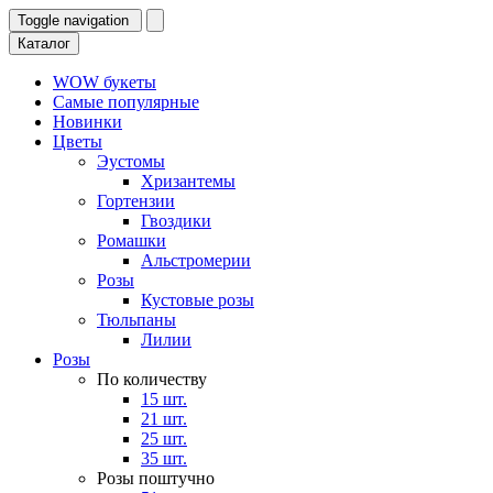
Toggle navigation
Каталог
WOW букеты
Самые популярные
Новинки
Цветы
Эустомы
Хризантемы
Гортензии
Гвоздики
Ромашки
Альстромерии
Розы
Кустовые розы
Тюльпаны
Лилии
Розы
По количеству
15 шт.
21 шт.
25 шт.
35 шт.
Розы поштучно