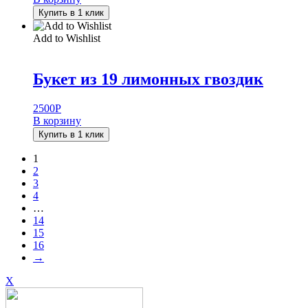
Купить в 1 клик
Add to Wishlist
Букет из 19 лимонных гвоздик
2500
Р
В корзину
Купить в 1 клик
1
2
3
4
…
14
15
16
→
X