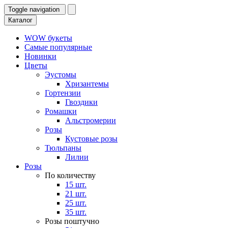
Toggle navigation
Каталог
WOW букеты
Самые популярные
Новинки
Цветы
Эустомы
Хризантемы
Гортензии
Гвоздики
Ромашки
Альстромерии
Розы
Кустовые розы
Тюльпаны
Лилии
Розы
По количеству
15 шт.
21 шт.
25 шт.
35 шт.
Розы поштучно