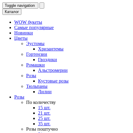
Toggle navigation
Каталог
WOW букеты
Самые популярные
Новинки
Цветы
Эустомы
Хризантемы
Гортензии
Гвоздики
Ромашки
Альстромерии
Розы
Кустовые розы
Тюльпаны
Лилии
Розы
По количеству
15 шт.
21 шт.
25 шт.
35 шт.
Розы поштучно