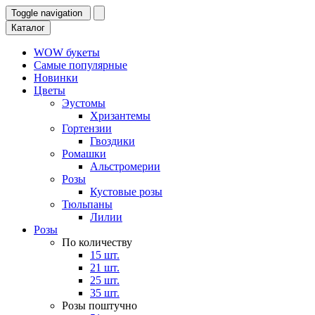
Toggle navigation
Каталог
WOW букеты
Самые популярные
Новинки
Цветы
Эустомы
Хризантемы
Гортензии
Гвоздики
Ромашки
Альстромерии
Розы
Кустовые розы
Тюльпаны
Лилии
Розы
По количеству
15 шт.
21 шт.
25 шт.
35 шт.
Розы поштучно