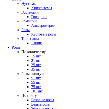
Эустомы
Хризантемы
Гортензии
Гвоздики
Ромашки
Альстромерии
Розы
Кустовые розы
Тюльпаны
Лилии
Розы
По количеству
15 шт.
21 шт.
25 шт.
35 шт.
Розы поштучно
51 шт.
55 шт.
75 шт.
101 шт.
По цвету
Розовые розы
Белые розы
Желтые розы